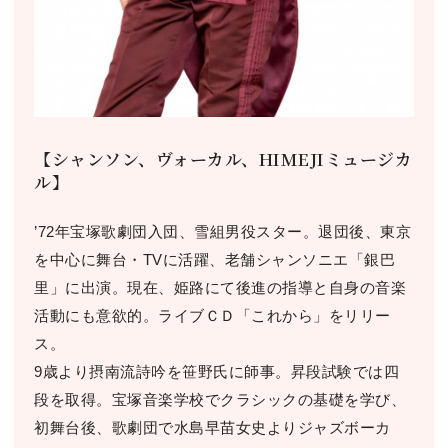
【シャンソン、ヴォーカル、HIMEJIミュージカ
ル】
’72年宝塚歌劇団⼊団、雪組男役スター。退団後、東京
を中⼼に舞台・TVに活躍、⽼舗シャンソニエ「銀巴
⾥」に出演。現在、姫路にて後進の指導と⾃⾝の⾳楽
活動にも意欲的。ライブＣＤ「これから」をリリー
ス。
9歳より摂南流詩吟を笹野⽒に師事。昇段試験では四
段を取得。宝塚⾳楽学校でクラシックの基礎を学び、
初舞台後、歌劇団で⽔島早苗⼥史よりジャズボーカ