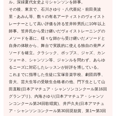
ル。深緑夏代⼥史よりシャンソンを師事。
その後、東京で、⽯川さゆり・⼋代亜紀・前⽥美波
⾥・あみん等、数々の有名アーティストのヴォイスト
レーナーとして⾼い評価を誇る笠井幹男⽒に10年以上
師事。笠井⽒から受け継いだヴォイストレーニングの
メソードを基に、様々な師から受け継いだメソードと
⾃⾝の体験から、舞台で実践的に使える独⾃の発声メ
ソードを確⽴。クラシック、ポップス、ジャズ、カン
ツォーネ、シャンソン等、ジャンルを問わず、あらゆ
るニーズに対応したレッスンが好評を博している。
これまでに指導した⽣徒に宝塚⾳楽学校、劇団四季、
⾳⼤、芸⼤⽣等の受験⽣合格者の他、⾨下⽣として⼭
⽥直毅(⽇本アマチュア・シャンソンコンクール第16回
グランプリ)、内海さゆり(⽇本アマチュア・シャンソ
ンコンクール第24回歌唱賞)、井⼾久夫(⽇本アマチュ
ア・シャンソンコンクール第30回奨励賞、第1〜第3回