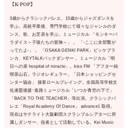
【K-POP】
3歳からクラシックバレエ、15歳からジャズダンスを
学ぶ。高校卒業後、専門学校にて様々なジャンルのダ
ンス、歌、お芝居を学ぶ。ミュージカル 「モンキーパ
ラダイス～子猿たちの冒険～」 。 「-ここに全部繋が
ってたよ-」 。 「OSAKA GENKI PARK」ビッケブラ
ンカ、KEYTALKバックダンサー 。ミュージカル「明
日への扉 hospital of miracle」。kiss FM 「アフター純
喫茶山石」ラジオレギュラー。「日本ショッピングセ
ンター協会」 接客ロールプレイング。全国高等学校文
化連盟後援･進路ミュージカル「いつか青空の下で」
「BACK TO THE TEACHER」等出演。クラシックバ
レエ「Royal Academy Of Dance」 advance1 取得。
現在はサテライト大阪劇団スクランブルシアターに所
属しダンサー、役者として活動している。Kei Music