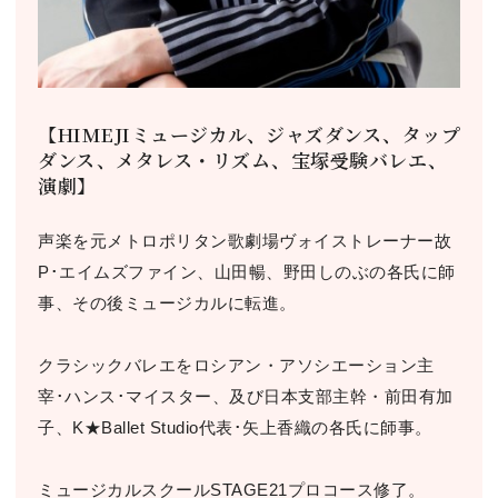
【HIMEJIミュージカル、ジャズダンス、タップ
ダンス、メタレス・リズム、宝塚受験バレエ、
演劇】
声楽を元メトロポリタン歌劇場ヴォイストレーナー故
P･エイムズファイン、山田暢、野田しのぶの各氏に師
事、その後ミュージカルに転進。
クラシックバレエをロシアン・アソシエーション主
宰･ハンス･マイスター、及び日本支部主幹・前田有加
子、K★Ballet Studio代表･矢上香織の各氏に師事。
ミュージカルスクールSTAGE21プロコース修了。