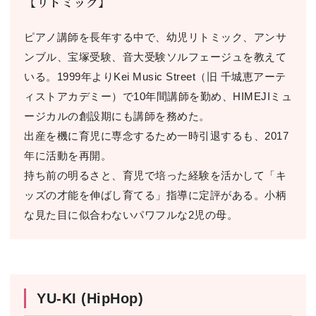
【リトミック】
ピアノ講師を長年する中で、幼児リトミック、アンサ
ンブル、宝塚受験、音大受験ソルフェージュを教えて
いる。1999年よりKei Music Street（旧 千城恵アーテ
ィストアカデミー）で10年間講師を勤め、HIMEJIミュ
ージカルの創設期にも講師を務めた。
出産を機に育児に専念するため一時引退するも、2017
年に活動を再開。
持ち前の明るさと、育児で培った経験を活かして「キ
ッズの才能を伸ばし育てる」指導に定評がある。小柄
な見た目に似合わないパワフルな2児の母。
YU-KI (HipHop)