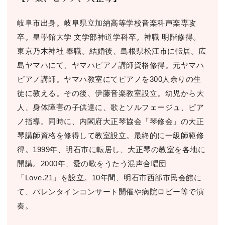
岐阜市出身。岐阜県立加納高等学校音楽科声楽専攻
卒。皇學館大学 文学部神道学科卒。神職 明階修得。
東京乃木神社 奉職。結婚後、島根県松江市に転居。広
島ヤマハにて、ヤマハピアノ講師資格修得。元ヤマハ
ピアノ講師。ヤマハ教室にてピアノを300人余りの生
徒に教える。その後、伊藤音楽教室設立。幼児から大
人、身体障害の子供達に、歌とソルフェージュ、ピア
ノ指導。同時に、内閣府大正琴協会「琴修会」の大正
琴講師資格を修得して教室設立。最終的に一級師範修
得。1999年、明石市に転居し、大正琴の教室を各地に
開講。2000年、愛の歌をうたう混声合唱団
「Love.21」を設立。10年間、明石市西部市民会館に
て、バレンタインコンサート開催や病院ロビー等で演
奏。