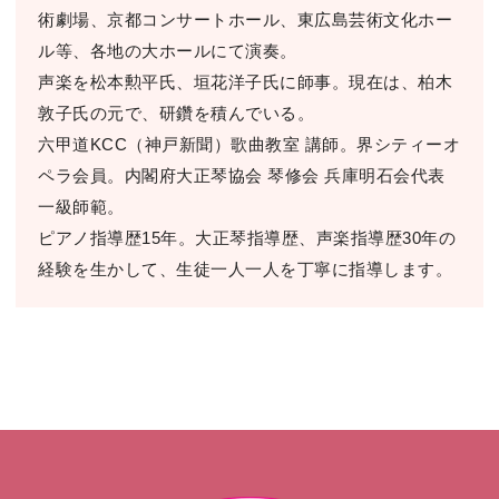
術劇場、京都コンサートホール、東広島芸術文化ホー
ル等、各地の大ホールにて演奏。
声楽を松本勲平氏、垣花洋子氏に師事。現在は、柏木
敦子氏の元で、研鑽を積んでいる。
六甲道KCC（神戸新聞）歌曲教室 講師。界シティーオ
ペラ会員。内閣府大正琴協会 琴修会 兵庫明石会代表
一級師範。
ピアノ指導歴15年。大正琴指導歴、声楽指導歴30年の
経験を生かして、生徒一人一人を丁寧に指導します。