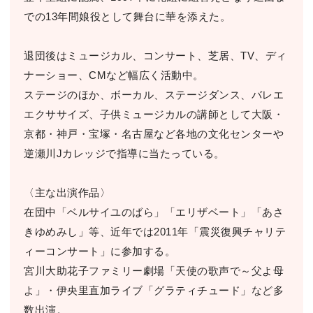
での13年間娘役として舞台に華を添えた。
退団後はミュージカル、コンサート、芝居、TV、ディ
ナーショー、CMなど幅広く活動中。
ステージのほか、ボーカル、ステージダンス、バレエ
エクササイズ、子供ミュージカルの講師として大阪・
京都・神戸・宝塚・名古屋など各地の文化センターや
逆瀬川Jカレッジで指導に当たっている。
〈主な出演作品〉
在団中「ベルサイユのばら」「エリザベート」「あさ
きゆめみし」等、近年では2011年「震災復興チャリテ
ィーコンサート」に参加する。
宮川大助花子ファミリー劇場「天使の歌声で～父よ母
よ」・伊央里直加ライブ「グラティチュード」など多
数出演。