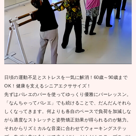
⽇頃の運動不⾜とストレスを⼀気に解消！60歳～90歳まで
OK！健康を支えるシニアエクササイズ！
先ずはバレエのバーを使ってゆっくり優雅にバーレッスン。
「なんちゃってバレエ」でも続けることで、だんだんそれら
しくなってきます。何よりも各⾃のペースで負荷を加減しな
がら適度なストレッチと姿勢矯正効果が得られるのが魅⼒。
それからリズミカルな⾳楽に合わせてウォーキングステッ