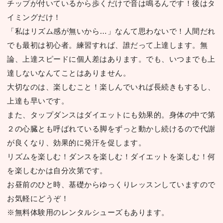
チップが付いているから歩くだけで⾳は鳴るんです！後はタ
イミングだけ！
「私はリズム感が無いから…」なんて思わないで！⼈間だれ
でも最初は初⼼者。練習すれば、誰だって上達します。無
論、上達スピードに個⼈差はあります。でも、いつまでも上
達しないなんてことはありません。
⼤切なのは、楽しむこと！楽しんでいれば⻑続きもするし、
上達も早いです。
また、タップダンスはダイエットにも効果的。⾝体の中で第
２の⼼臓とも呼ばれている脚をずっと動かし続けるので代謝
が良くなり、効果的に発汗を促します。
リズムを楽しむ！ダンスを楽しむ！ダイエットを楽しむ！何
を楽しむかは⾃分次第です。
お昼前のひと時、基礎からゆっくりレッスンしていますので
お気軽にどうぞ！
※無料体験⽤のレンタルシューズもあります。