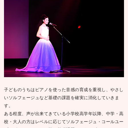
⼦どものうちはピアノを使った⾳感の育成を重視し、やさし
いソルフェージュなど基礎の課題を確実に消化していきま
す。
ある程度、声が出来てきている⼩学校⾼学年以降、中学・⾼
校・⼤⼈の⽅はレベルに応じてソルフェージュ・コールユー