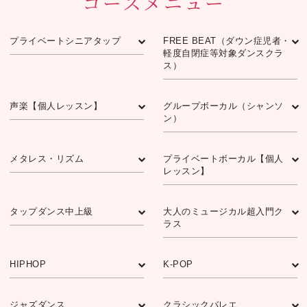
コースメニュー
プライベートシニアタップ
FREE BEAT（ダウン症児者・
軽度⾃閉症等対象ダンスクラ
ス）
声楽【個⼈レッスン】
グループボーカル（シャンソ
ン）
メタレス・リズム
プライベートボーカル【個人
レッスン】
タップダンス中上級
⼤⼈のミュージカル超⼊⾨ク
ラス
HIPHOP
K-POP
ジャズダンス
クラシックバレエ