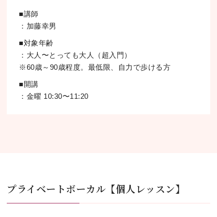
■講師
：加藤幸男
■対象年齢
：⼤⼈〜とっても⼤⼈（超⼊⾨）
※60歳～90歳程度。最低限、自力で歩ける方
■開講
：⾦曜 10:30〜11:20
プライベートボーカル【個人レッスン】