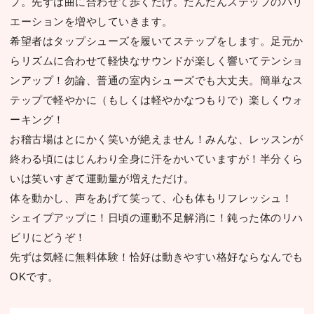
プ。先ずは曲に合わせて歩くだけ。だんだんステップのバリ
エーションを増やしていきます。
希望者はタップシューズを履いてステップをします。⾜元か
らリズムに合わせて軽快なサウンドが楽しく響いてテンショ
ンアップ！勿論、普通の室内シューズでも⼤丈夫。簡単なス
テップで軽やかに（もしくは軽やかなつもりで）楽しくウォ
ーキング！
お稽古場はとにかく笑いが絶えません！みんな、レッスンが
終わる頃にはじんわり全⾝に汗をかいていますが！半分くら
いは笑いすぎて運動量が増えただけ。
体を動かし、声をあげて笑って、⼼も体もリフレッシュ！
シェイプアップに！⽇頃の運動不⾜解消に！鈍った体のリハ
ビリにどうぞ！
先ずは気軽に無料体験！恰好は動きやすい格好ならなんでも
OKです。