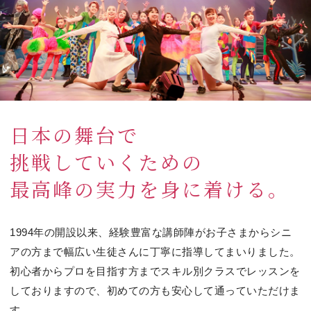
⽇本の舞台で
挑戦していくための
最⾼峰の実⼒を⾝に着ける。
1994年の開設以来、経験豊富な講師陣がお⼦さまからシニ
アの⽅まで幅広い⽣徒さんに丁寧に指導してまいりました。
初⼼者からプロを⽬指す⽅までスキル別クラスでレッスンを
しておりますので、初めての⽅も安⼼して通っていただけま
す。