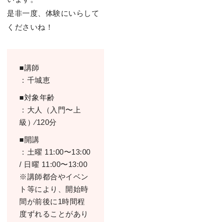
是⾮⼀度、体験にいらして
くださいね！
■講師
：千城恵
■対象年齢
：⼤⼈（⼊⾨〜上
級）∕120分
■開講
：⼟曜 11:00〜13:00
/ ⽇曜 11:00〜13:00
※講師都合やイベン
ト等により、開始時
間が前後に1時間程
度ずれることがあり