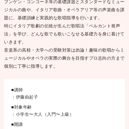
ブンゲン・コンコーネ等の基礎課題とスタンダードなミュー
ジカルの曲や、イタリア歌曲・オペラアリア等の声楽曲を課
題に、基礎訓練と実践的な歌唱指導を⾏います。
特にイタリア歌劇の伝統が⽣んだ歌唱法「ベルカント発声
法」を学び、どんな歌でも歌いこなせる基礎⼒を⾝に着けて
いきます。
⾳楽系の⾼校・⼤学への受験対策は勿論！趣味の歌唱からミ
ュージカルやオペラの実際の舞台を⽬指すプロ志向の⽅まで
個別に丁寧に指導します。
■講師
：伊藤由起⼦
■対象年齢
：⼩学⽣〜⼤⼈（⼊⾨〜上級）
■開講