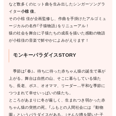
など数多くのヒット曲を生み出したシンガーソングラ
イター
小椋 佳
。
その小椋 佳が企画監修し、作曲を手掛けたアルゴミュ
ージカルの名作｢子猿物語｣をリニューアル！
猿の社会を舞台に子猿たちの成長を描いた感動の物語
が小椋佳の音楽で鮮やかによみがえります！
モンキーパラダイスSTORY
季節は｢春｣、待ちに待った赤ちゃん猿の誕生で幕が
上がる。舞台は自然の山、そこに暮らしている猿た
ち、長老、ボス、オオママ、リーダー…平和な季節に
つつまれて幸せいっぱいの猿たち。
ところがあまりに冬が厳しく、生まれつき弱かった赤
ちゃん猿の突然の死。｢ふもとの人間社会には『動物
園』というパラダイスがある。｣そんな噂を聞いた子